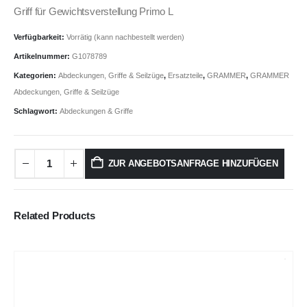
Griff für Gewichtsverstellung Primo L
Verfügbarkeit:
Vorrätig (kann nachbestellt werden)
Artikelnummer:
G1078789
Kategorien:
Abdeckungen, Griffe & Seilzüge
,
Ersatzteile
,
GRAMMER
,
GRAMMER
Abdeckungen, Griffe & Seilzüge
Schlagwort:
Abdeckungen & Griffe
ZUR ANGEBOTSANFRAGE HINZUFÜGEN
Related Products