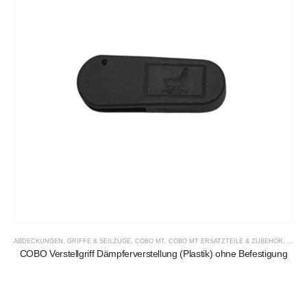
ABDECKUNGEN, GRIFFE & SEILZÜGE
,
COBO MT
,
COBO MT ERSATZTEILE & ZUBEHÖR
,
ERSAT
COBO Verstellgriff Dämpferverstellung (Plastik) ohne Befestigung