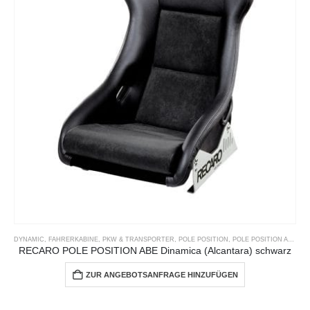
DYNAMIC
,
FAHRERKABINE
,
PKW & TRANSPORTER
,
POLE POSITION
,
POLE POSITION ABE
,
RE
RECARO POLE POSITION ABE Dinamica (Alcantara) schwarz
ZUR ANGEBOTSANFRAGE HINZUFÜGEN