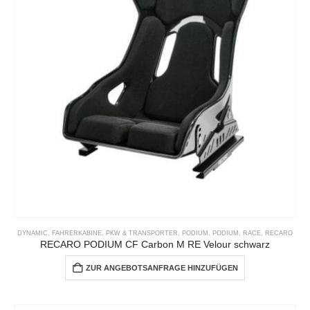
DYNAMIC
,
FAHRERKABINE
,
PKW & TRANSPORTER
,
PODIUM
,
PODIUM
,
RACE
,
RECARO
RECARO PODIUM CF Carbon M RE Velour schwarz
ZUR ANGEBOTSANFRAGE HINZUFÜGEN