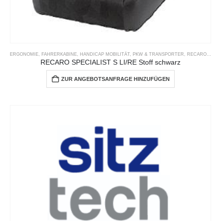
ERGONOMIE
,
FAHRERKABINE
,
HANDICAP MOBILITÄT
,
PKW & TRANSPORTER
,
RECARO
,
SPEC
RECARO SPECIALIST S LI/RE Stoff schwarz
ZUR ANGEBOTSANFRAGE HINZUFÜGEN