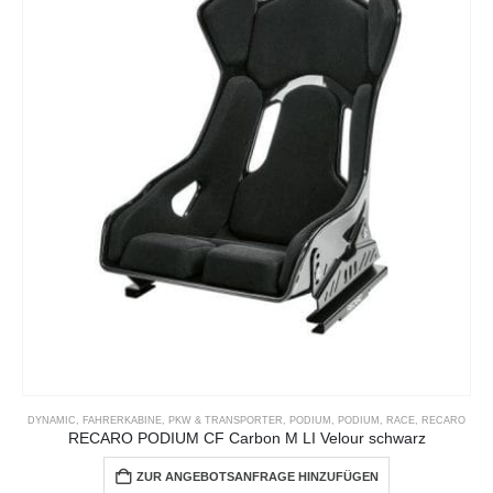
DYNAMIC
,
FAHRERKABINE
,
PKW & TRANSPORTER
,
PODIUM
,
PODIUM
,
RACE
,
RECARO
RECARO PODIUM CF Carbon M LI Velour schwarz
ZUR ANGEBOTSANFRAGE HINZUFÜGEN