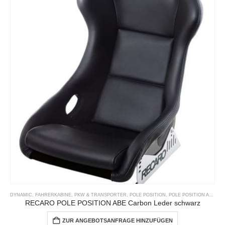
DYNAMIC
,
FAHRERKABINE
,
PKW & TRANSPORTER
,
POLE POSITION
,
POLE POSITION ABE
,
RE
RECARO POLE POSITION ABE Carbon Leder schwarz
ZUR ANGEBOTSANFRAGE HINZUFÜGEN