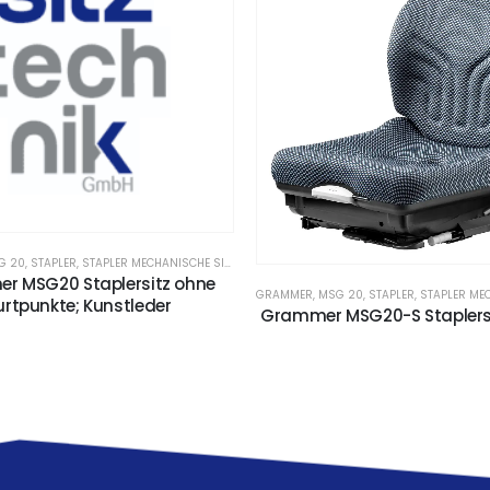
G 20
,
STAPLER
,
STAPLER MECHANISCHE SITZE
,
STAPLERSITZE
r MSG20 Staplersitz ohne
GRAMMER
,
MSG 20
,
STAPLER
,
STAPLER MECH
rtpunkte; Kunstleder
Grammer MSG20-S Staplersit