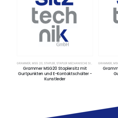
GRAMMER
,
MSG 20
,
STAPLER
,
STAPLER MECHANISCHE SITZE
,
STAPLERSITZE
GRAMMER
,
MS
Grammer MSG20 Staplersitz mit
Gramme
Gurtpunkten und E-Kontaktschalter -
Gu
Kunstleder