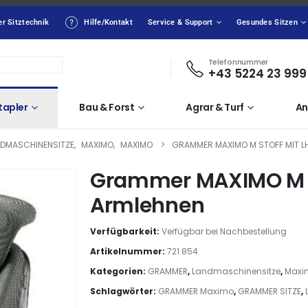
er Sitztechnik
Hilfe/Kontakt
Service & Support
Gesundes Sitzen
Telefonnummer
+43 5224 23 999
tapler
Bau & Forst
Agrar & Turf
An
NDMASCHINENSITZE
,
MAXIMO
,
MAXIMO
GRAMMER MAXIMO M STOFF MIT L
Grammer MAXIMO M S
Armlehnen
Verfügbarkeit:
Verfügbar bei Nachbestellung
Artikelnummer:
721 854
Kategorien:
GRAMMER
,
Landmaschinensitze
,
Maxi
Schlagwörter:
GRAMMER Maximo
,
GRAMMER SITZE
,