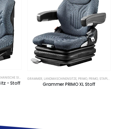
ANISCHE SITZE
,
STAPLERSITZE
GRAMMER
,
LANDMASCHINENSITZE
,
PRIMO
,
PRIMO
,
STAPLER
,
STAPLER LU
z - Stoff
GRAMM
Grammer PRIMO XL Stoff
Gra