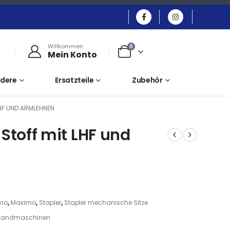
Willkommen
0
Mein Konto
dere
Ersatzteile
Zubehör
HF UND ARMLEHNEN
toff mit LHF und
mo
,
Maximo
,
Stapler
,
Stapler mechanische Sitze
Landmaschinen