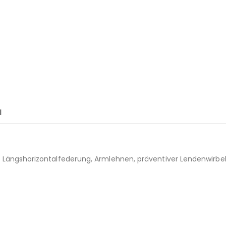
N
ängshorizontalfederung, Armlehnen, präventiver Lendenwirbel