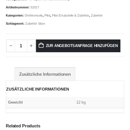
Artikelnummer:
52017
Kategorien:
Drehkonsole
,
Pilot
,
Pilot Ersatzteile & Zubehör
,
Zubehör
Schlagwort:
Zubehör Sitze
ZUR ANGEBOTSANFRAGE HINZUFÜGEN
Zusätzliche Informationen
ZUSÄTZLICHE INFORMATIONEN
Gewicht
12 kg
Related Products