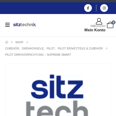
0
Willkommen
Mein Konto
SHOP
ZUBEHÖR
,
DREHKONSOLE
,
PILOT
,
PILOT ERSATZTEILE & ZUBEHÖR
PILOT DREHVORRICHTUNG – SUPREME SMART