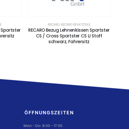
E
RECARO
,
RECARO ERSATZTEILE
Sportster
RECARO Bezug Lehnenkissen Sportster
RECA
rersitz
CS / Cross Sportster CS LI Stoff
schwarz, Fahrersitz
ÖFFNUNGSZEITEN
Mon - Do: 8:00 - 17:00