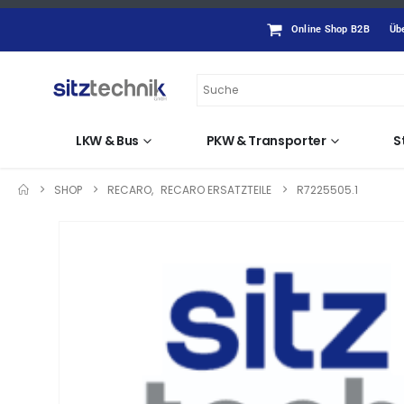
Online Shop B2B
Üb
LKW & Bus
PKW & Transporter
S
SHOP
RECARO
,
RECARO ERSATZTEILE
R7225505.1