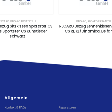
RECARO
,
RECARO ERSATZTEILE
RECARO
,
RECARO ERSATZTEIL
zug Sitzkissen Sportster CS
RECARO Bezug Lehnenkissen 
s Sportster CS Kunstleder
CS RE KL/Dinamica, Beifah
schwarz
Allgemein
Kontakt & FAQs
Reparaturen