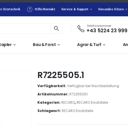
er Sitztechnik
Hilfe/Kontakt
Service & Support
Gesundes Sitzen
Telefonnummer
+43 5224 23 999
tapler
Bau & Forst
Agrar & Turf
An
R7225505.1
Verfügbarkeit:
Verfügbar bei Nachbestellung
Artikelnummer:
R72255051
Kategorien:
RECARO
,
RECARO Ersatzteile
Schlagwort:
RECARO Ersatzteile