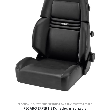
ERGONOMIE
,
EXPERT
,
FAHRERKABINE
,
PKW & TRANSPORTER
,
RECARO
RECARO EXPERT S Kunstleder schwarz