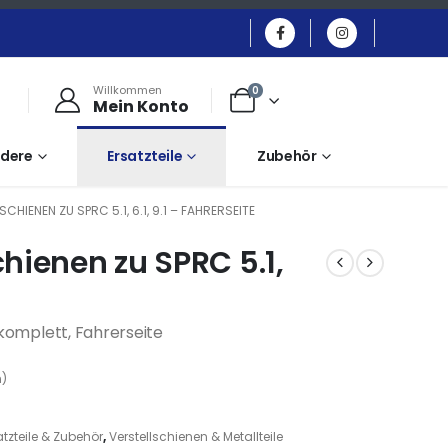
Willkommen
0
Mein Konto
dere
Ersatzteile
Zubehör
HIENEN ZU SPRC 5.1, 6.1, 9.1 – FAHRERSEITE
chienen zu SPRC 5.1,
1 komplett, Fahrerseite
n)
atzteile & Zubehör
,
Verstellschienen & Metallteile