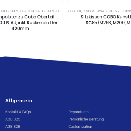
FSTÜTZE
 MT ERSATZTEILE & ZUBEHÖR
,
ERSATZTEILE
,
POLSTERTEILE & KOPFSTÜTZE
COBO MT
,
COBO MT ERSATZTEILE & ZUBEHÖR
polster zu Cobo Oberteil
Sitzkissen COBO Kunst
00 BLAU, inkl. Rückenplatter
SC85/M293, M200, M
420mm
Allgemein
Kontakt & FAQs
Reparaturen
AGB B2C
Persönliche Beratung
AGB B2B
Customization