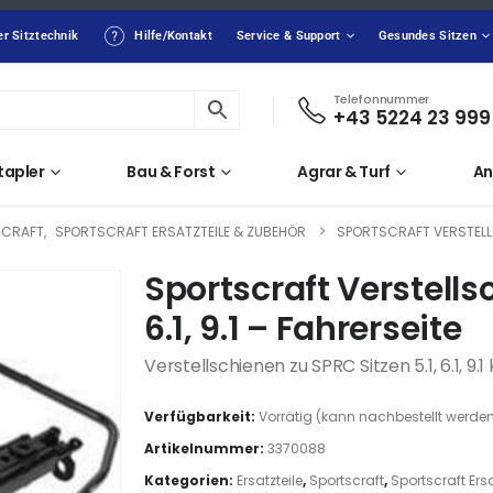
er Sitztechnik
Hilfe/Kontakt
Service & Support
Gesundes Sitzen
Telefonnummer
+43 5224 23 999
tapler
Bau & Forst
Agrar & Turf
An
SCRAFT
,
SPORTSCRAFT ERSATZTEILE & ZUBEHÖR
SPORTSCRAFT VERSTELLSC
Sportscraft Verstells
6.1, 9.1 – Fahrerseite
Verstellschienen zu SPRC Sitzen 5.1, 6.1, 9.
Verfügbarkeit:
Vorrätig (kann nachbestellt werde
Artikelnummer:
3370088
Kategorien:
Ersatzteile
,
Sportscraft
,
Sportscraft Ers