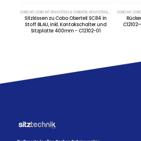
COBO MT
,
COBO MT ERSATZTEILE & ZUBEHÖR
,
ERSATZTEILE
,
POLSTERTEILE & KOP
COBO MT
,
COBO
Sitzkissen zu Cobo Oberteil SC84 in
Rücken
Stoff BLAU, inkl. Kontakschalter und
C12102-
Sitzplatte 400mm - C12102-01